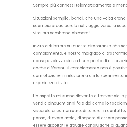
Sempre più connessi telematicamente e meno col
Situazioni semplici, banali, che una volta erano 
scambiarsi due parole nel viaggio verso la scuo
vita, ora sembrano chimere!
Invito a riflettere su queste circostanze che
cambiamento, e nostro malgrado ci trasformia
consapevolezza sia un buon punto di osservazio
anche differenti. Il cambiamento non è positivo
connotazione in relazione a chi lo sperimenta e 
esperienza di vita.
Un aspetto mi suona rilevante e trasversale: 
venti o cinquant’anni fa e dal come lo facciam
viscerale di comunicare, di tenerci in contatto, d
pensa, di avere amici, di sapere di essere pensati 
essere ascoltati e trovare condivisione di quan