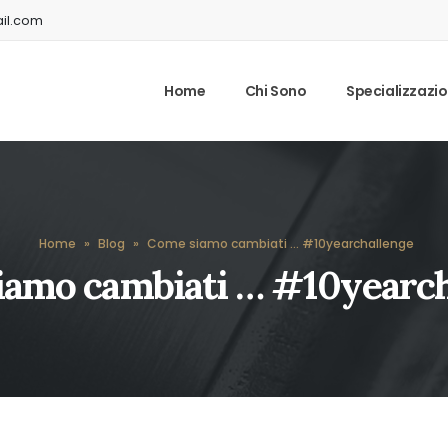
il.com
Home
Chi Sono
Specializzazio
Home
»
Blog
»
Come siamo cambiati … #10yearchallenge
iamo cambiati … #10yearch