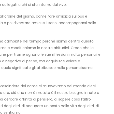
legati a chi ci sta intorno dal vivo.
all’ordine del giorno, come fare amicizia sul bus e
la e poi diventare amici sul serio, accompagnarsi nella
 sono cambiate nel tempo perché siamo dentro questo
mo e modifichiamo le nostre abitudini. Credo che la
ne per trarne ognuno le sue riflessioni molto personali e
 o negativo di per se, ma acquisisce valore e
quale significato gli attribuisce nella personalissima
a prescindere dal come ci muovevamo nel mondo dieci,
o ora, ciò che non è mutato è il nostro bisogno innato e
i cercare affinità di pensiero, di sapere cosa l’altro
dagli altri, di occupare un posto nella vita degli altri, di
to sentiamo.