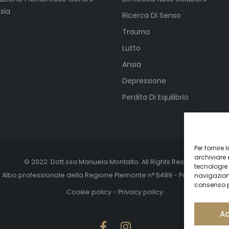
ssia
Ricerca Di Senso
Trauma
Lutto
Ansia
Depressione
Perdita Di Equilibrio
Per fornire
archiviare 
© 2022. Dott.ssa Manuela Montalto. All Rights Reserved.
tecnologie
e Albo professionale della Regione Piemonte n° 5489 - Partita Iva n° 1
navigazion
consenso pu
Cookie policy
-
Privacy policy
Ac