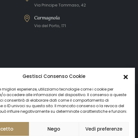
Via Principe Tommaso, 42
Carmagnola
Via del Porto, 171
Gestisci Consenso Cookie
 le migliori esperienze, utilizziamo tecnologie come i cookie per
e/o accedere alle informazioni del dispositivo. Il consenso a queste
 ci consentirà di elaborare dati come il comportamento di
0434930011
e o ID univoci su questo sito. Il mancato consenso o la revoca del
ò influire negativamente su determinate caratteristiche e funzioni.
cetto
Nego
Vedi preferenze