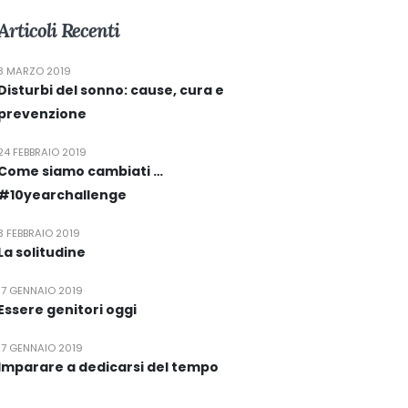
Articoli Recenti
3 MARZO 2019
Disturbi del sonno: cause, cura e
prevenzione
24 FEBBRAIO 2019
Come siamo cambiati …
#10yearchallenge
3 FEBBRAIO 2019
La solitudine
17 GENNAIO 2019
Essere genitori oggi
17 GENNAIO 2019
Imparare a dedicarsi del tempo