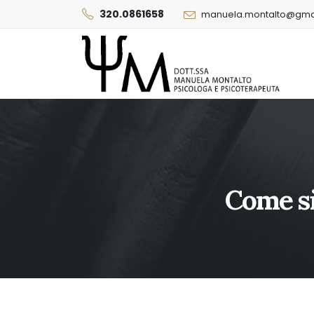
320.0861658
manuela.montalto@gma
Come s