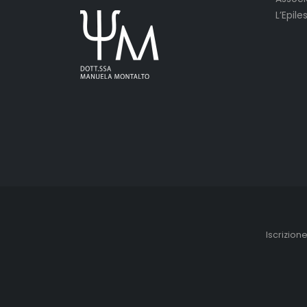
L’Epile
Iscrizion