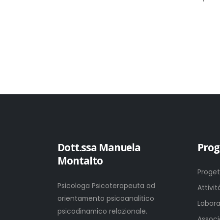
Dott.ssa Manuela
Prog
Montalto
Proget
Psicologa Psicoterapeuta ad
Attivi
orientamento psicoanalitico
Labora
psicodinamico relazionale.
Associ