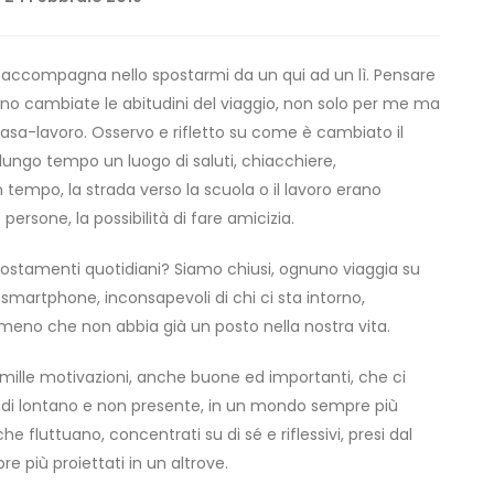
mi accompagna nello spostarmi da un qui ad un lì. Pensare
no cambiate le abitudini del viaggio, non solo per me ma
casa-lavoro. Osservo e rifletto su come è cambiato il
 lungo tempo un luogo di saluti, chiacchiere,
n tempo, la strada verso la scuola o il lavoro erano
ersone, la possibilità di fare amicizia.
ostamenti quotidiani? Siamo chiusi, ognuno viaggia su
o smartphone, inconsapevoli di chi ci sta intorno,
 meno che non abbia già un posto nella nostra vita.
mille motivazioni, anche buone ed importanti, che ci
 di lontano e non presente, in un mondo sempre più
he fluttuano, concentrati su di sé e riflessivi, presi dal
più proiettati in un altrove.