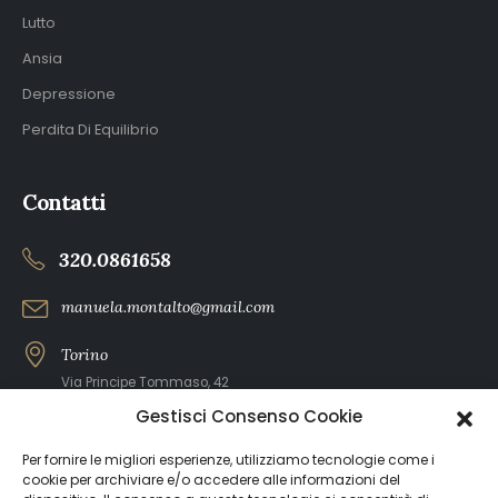
Lutto
Ansia
Depressione
Perdita Di Equilibrio
Contatti
320.0861658
manuela.montalto@gmail.com
Torino
Via Principe Tommaso, 42
Gestisci Consenso Cookie
Carmagnola
Via del Porto, 171
Per fornire le migliori esperienze, utilizziamo tecnologie come i
cookie per archiviare e/o accedere alle informazioni del